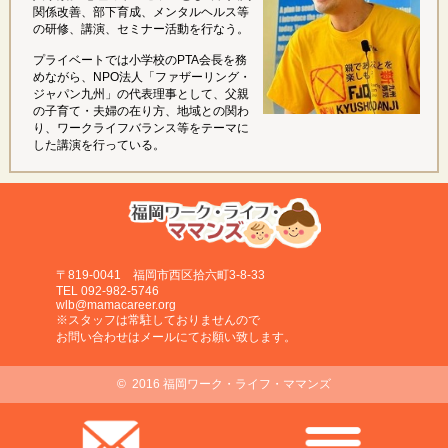
関係改善、部下育成、メンタルヘルス等
の研修、講演、セミナー活動を行なう。
プライベートでは小学校のPTA会長を務
めながら、NPO法人「ファザーリング・
ジャパン九州」の代表理事として、父親
の子育て・夫婦の在り方、地域との関わ
り、ワークライフバランス等をテーマに
した講演を行っている。
〒819-0041 福岡市西区拾六町3-8-33
TEL 092-982-5746
wlb@mamacareer.org
※スタッフは常駐しておりませんので
お問い合わせはメールにてお願い致します。
© 2016 福岡ワーク・ライフ・ママンズ