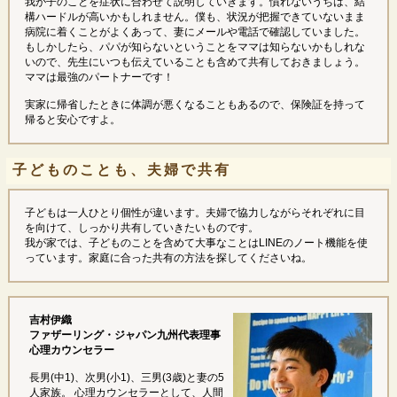
我が子のことを症状に合わせて説明していきます。慣れないうちは、結
構ハードルが高いかもしれません。僕も、状況が把握できていないまま
病院に着くことがよくあって、妻にメールや電話で確認していました。
もしかしたら、パパが知らないということをママは知らないかもしれな
いので、先生にいつも伝えていることも含めて共有しておきましょう。
ママは最強のパートナーです！
実家に帰省したときに体調が悪くなることもあるので、保険証を持って
帰ると安心ですよ。
子どものことも、夫婦で共有
子どもは一人ひとり個性が違います。夫婦で協力しながらそれぞれに目
を向けて、しっかり共有していきたいものです。
我が家では、子どものことを含めて大事なことはLINEのノート機能を使
っています。家庭に合った共有の方法を探してくださいね。
吉村伊織
ファザーリング・ジャパン九州代表理事
心理カウンセラー
長男(中1)、次男(小1)、三男(3歳)と妻の5
人家族。 心理カウンセラーとして、人間