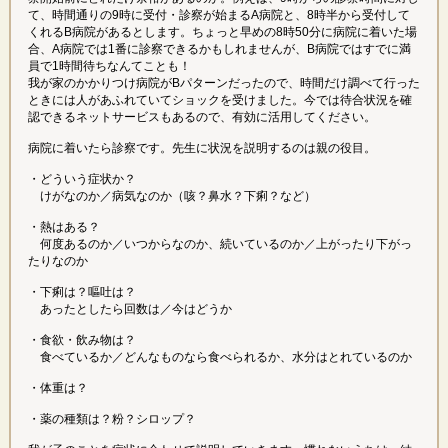
て、時間通りの9時に受付・診察が始まるA病院と、8時半から受付して
くれるB病院があるとします。ちょっと早めの8時50分に病院に着いた場
合、A病院では1番に診察できるかもしれませんが、B病院ではすでに満
員で1時間待ちなんてことも！
我が家のかかりつけ病院がBパターンだったので、時間だけ調べて行った
ときには人があふれていてショックを受けました。今では待合状況を確
認できるネットサービスもあるので、有効に活用してください。
病院に着いたら診察です。先生に状況を説明するのは親の役目。
・どういう症状か？
けがなのか／病気なのか（咳？鼻水？下痢？など）
・熱はある？
何度あるのか／いつからなのか、続いているのか／上がったり下がっ
たりなのか
・下痢は？嘔吐は？
あったとしたら回数は／今はどうか
・食欲・飲み物は？
食べているか／どんなものなら食べられるか、水分はとれているのか
・体重は？
・薬の種類は？粉？シロップ？